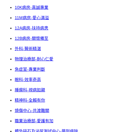
10K病房-真誠專業
11M病房-愛心滿溢
12A病房-扶持病患
12B病房-關懷備至
外科-醫術精湛
物理治療部-耐心仁愛
急症室-專業判斷
眼科-效率奇高
腫瘤科-視病如親
精神科-全賴有你
燒傷中心-共渡難關
職業治療部-愛護有加
體外碎石及泌尿測試中心-藥到病除