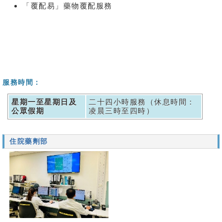
「覆配易」藥物覆配服務
服務時間：
星期一至星期日及
二十四小時服務（休息時間：
公眾假期
凌晨三時至四時）
住院藥劑部