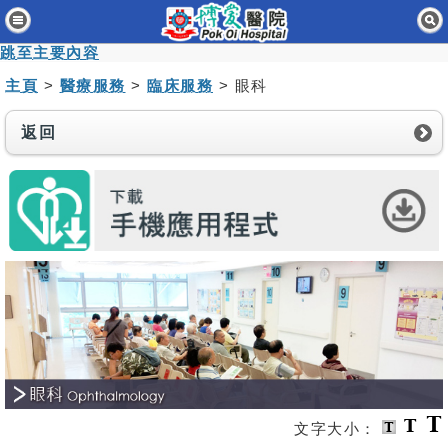
主頁
跳至主要內容
病人與訪客
主頁
>
醫療服務
>
臨床服務
> 眼科
醫療服務
返回
醫護專業人員
消息及活動
關於我們
聯絡我們
免責聲明
無障礙聲明
職員專用
文字大小：