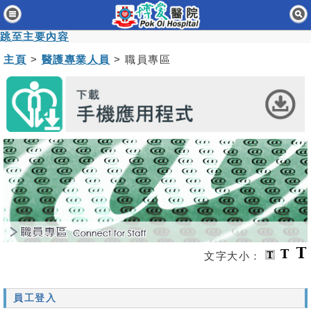
主頁
跳至主要內容
病人與訪客
主頁
>
醫護專業人員
> 職員專區
醫療服務
醫護專業人員
消息及活動
關於我們
聯絡我們
免責聲明
文字大小：
無障礙聲明
職員專用
員工登入