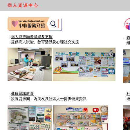
病 人 資 源 中 心
·
病人與照顧者賦能及支援
·
提供病人賦能、教育活動及心理社交支援
組
·
健康資訊教育
·
設置資源閣，為病友及社區人士提供健康資訊
連