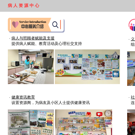
病 人 资 源 中 心
·
病人与照顾者赋能及支援
·
义
提供病人赋能、教育活动及心理社交支持
组
·
健康资讯教育
·
社
设置资源阁，为病友及小区人士提供健康资讯
连