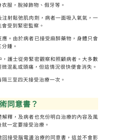
鬆身衣服，脫掉飾物、假牙等。
及注射鬆弛肌肉劑，病者一面吸入氧氣，一
能會受到緊密監察。
反應。由於病者已接受麻醉藥物，身體只會
三分鍾。
中，護士從旁緊密觀察和照顧病者。大多數
輕微混亂或頭痛，但這情況很快便會消失。
每隔三至四天接受治療一次。
署手術同意書？
楚解釋，及病者也充份明白治療的內容及風
後就一定要接受治療。
撤回接受腦電盪治療的同意書，這並不會影