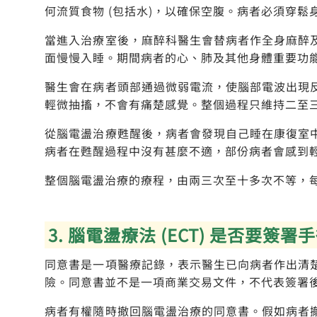
何流質食物 (包括水)，以確保空腹。病者必須穿
當進入治療室後，麻醉科醫生會替病者作全身麻醉
面慢慢入睡。期間病者的心、肺及其他身體重要功
醫生會在病者頭部通過微弱電流，使腦部電波出現
輕微抽搐，不會有痛楚感覺。整個過程只維持二至
從腦電盪治療甦醒後，病者會發現自己睡在康復室
病者在甦醒過程中沒有甚麼不適，部份病者會感到
整個腦電盪治療的療程，由兩三次至十多次不等，
3. 腦電盪療法 (ECT) 是否要簽
同意書是一項醫療記錄，表示醫生已向病者作出清
險。同意書並不是一項商業交易文件，不代表簽署
病者有權隨時撤回腦電盪治療的同意書。假如病者