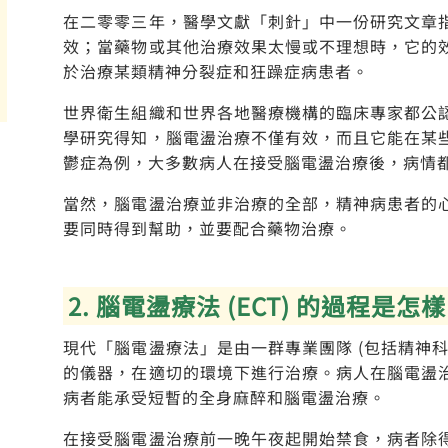
在二零零三年，醫學文獻「刺針」中一份研究文章
效；當藥物或其他治療效果太慢或不理想時，它的
於治療某類精神分裂症和狂躁症病患者。
世界衛生組織和世界各地醫療機構的臨床專家都公
學研究得知，腦電盪治療不僅有效，而且它能在某
鬱症為例，大多數病人在接受腦電盪治療後，病情
當然，腦電盪治療並非治療的全部，精神病患者的
要同時得到幫助，並要配合藥物治療。
2. 腦電盪療法 (ECT) 的過程是怎
現代「腦電盪療法」是由一群專業團隊 (包括精神
的儀器，在適切的環境下進行治療。病人在腦電盪
病者能承受短暫的全身麻醉和腦電盪治療。
在接受腦電盪治療前一晚午夜起開始禁食，病者除