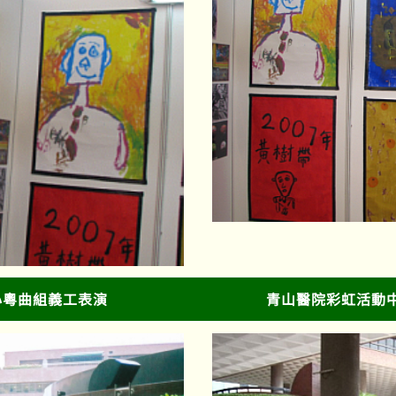
心粵曲組義工表演
青山醫院彩虹活動