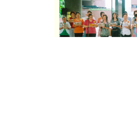
返回活動快訊
青 山 醫 院 精 神 健 康 學 院