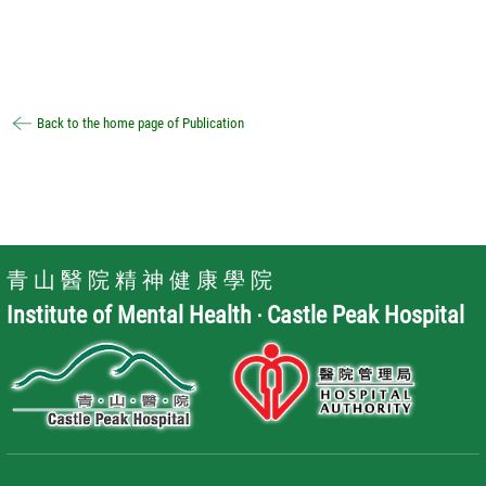
Back to the home page of Publication
青 山 醫 院 精 神 健 康 學 院
Institute of Mental Health ‧ Castle Peak Hospital