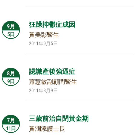
狂躁抑鬱症成因
9月
黃美彰醫生
5日
2011年9月5日
認識產後強逼症
8月
蕭慧敏副顧問醫生
9日
2011年8月9日
三歲前治自閉黃金期
7月
黃潤添護士長
11日