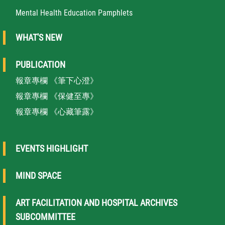
Mental Health Education Pamphlets
WHAT'S NEW
PUBLICATION
報章專欄 《筆下心澄》
報章專欄 《保健至專》
報章專欄 《心藏筆露》
EVENTS HIGHLIGHT
MIND SPACE
ART FACILITATION AND HOSPITAL ARCHIVES
SUBCOMMITTEE