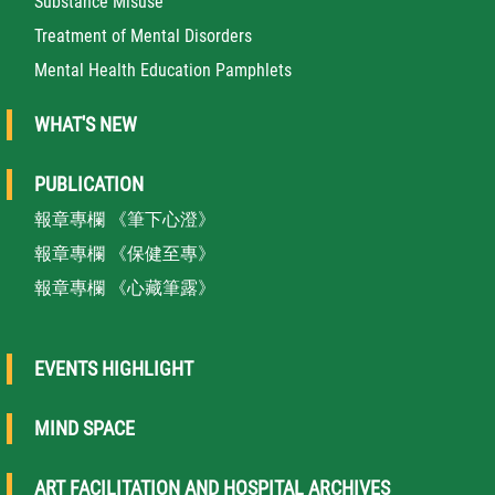
Substance Misuse
Treatment of Mental Disorders
Mental Health Education Pamphlets
WHAT'S NEW
PUBLICATION
報章專欄 《筆下心澄》
報章專欄 《保健至專》
報章專欄 《心藏筆露》
EVENTS HIGHLIGHT
MIND SPACE
ART FACILITATION AND HOSPITAL ARCHIVES