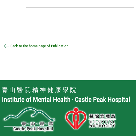
Back to the home page of Publication
青 山 醫 院 精 神 健 康 學 院
Institute of Mental Health ‧ Castle Peak Hospital