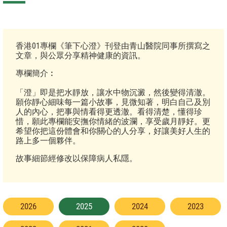
香港01專欄《筆下心澄》刊登由青山醫院同事所撰寫之
文章，與公眾分享精神健康的資訊。
專欄簡介︰
「澄」即是把水靜放，讓水中物沉澱，然後變得清澈。
願你靜心細味每一篇小故事，見微知著，明白自己及別
人的內心，把事與情看得更透澈。看得清楚，懂得珍
惜，願此專欄能安撫你情緒的波瀾，享受歲月靜好。更
希望你把這份體會和你關心的人分享，好讓美好人生的
路上多一個夥伴。
故事細節經修改以保障病人私隱。
2026
2025
2024
2023