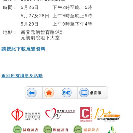
時間：
5月26日
下午2時至晚上9時
無
5月27及28日
上午9時至晚上9時
障
礙
5月29日
上午9時至下午4時
聲
地點：
新界元朗體育路9號
明
元朗劇院地下大堂
請按此下載展覽資料
職
員
專
用
返回所有消息及活動
桌面版