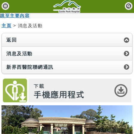
主
頁
跳至主要內容
主頁
> 消息及活動
病
人
與
返回
訪
客
消息及活動
醫
新界西醫院聯網通訊
療
服
務
精
神
健
康
資
訊