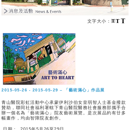
消
息
文字大小：
及
活
動
關
於
我
們
聯
絡
我
2015-05-26 - 2015-05-29 – 「藝術滿心」作品展
們
青山醫院彩虹活動中心承蒙伊利沙伯女皇弱智人士基金撥款
贊助，聯同社會福利署轄下青山醫院醫務社會服務部攜手合
免
辦一個名為「藝術滿心」院友藝術展覽。是次展品約有廿多
責
幅畫作，均由智障院友創作。
聲
明
日期：
2015年5月26至29日