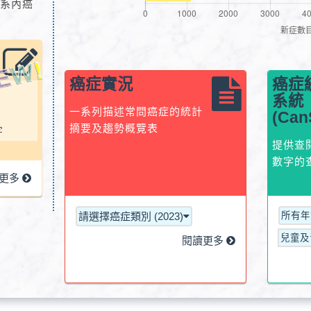
體系內癌
癌症實況
癌症
系統
一系列描述常問癌症的統計
(Can
摘要及趨勢概覽表
字
提供查
數字的
讀更多
請選擇癌症類別 (2023)
所有年齡
兒童及
閱讀更多