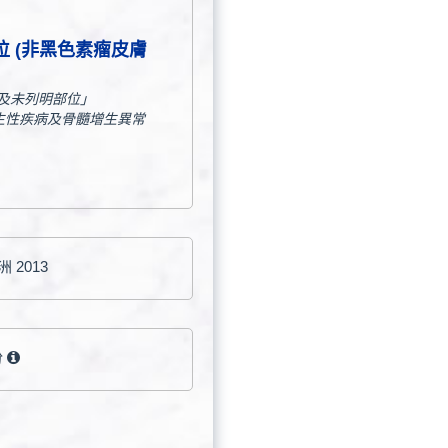
位 (非黑色素瘤皮膚
他及未列明部位」
生性疾病及骨髓增生異常
 2013
份