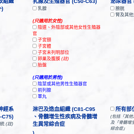
軟組織
乳腺及生殖器官 (C50-C63)
泌尿器官 (
外)
乳腺
膀胱
腎及其他
(只適用於女性)
陰道、外陰部或其他女性生殖器
官
子宮頸
子宮體
子宮未列明部位
卵巢及腹膜
(註)
胎盤
(只適用於男性)
陰莖或其他男性生殖器官
前列腺
睪丸
神經系
淋巴及造血組織 (C81-C95
所有部
C75)
、骨髓增生性疾病及骨髓增
(包括「其
及「骨髓增
統
(註)
生異常綜合症
綜合症」
)