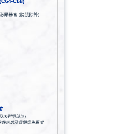
C64-C68)
泌尿器官 (膀胱除外)
位
他及未列明部位」
生性疾病及骨髓增生異常