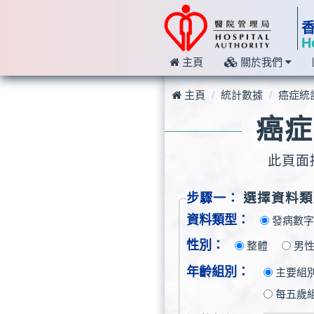
H
主頁
關於我們
主頁
統計數據
癌症統
癌症
此頁面
選擇資料類
步驟一：
資料類型：
發病數
性別：
整體
男
年齡組別：
主要組別 (0
每五歲組別 