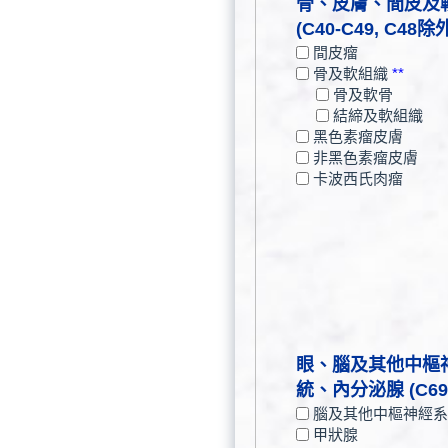
骨、皮膚、間皮及
(C40-C49, C48除
間皮瘤
骨及軟組織
**
骨及軟骨
結締及軟組織
黑色素瘤皮膚
非黑色素瘤皮膚
卡波西氏肉瘤
眼、腦及其他中樞
統、內分泌腺 (C69-
腦及其他中樞神經系
甲狀腺