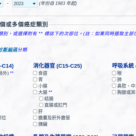
-
(年份自 1983 年起)
個或多個癌症類別
別，或選擇附有 ** 標誌下的次部位。(註：如果同時選取主
0診斷編碼
分類
C14)
消化器官 (C15-C25)
呼吸系統 (
除外)
**
食道
喉
胃
肺
小腸
鼻腔、中
大腸
**
胸腺或其
結腸
直腸或肛門
肝
部位
膽囊及肝外膽管
胰臟