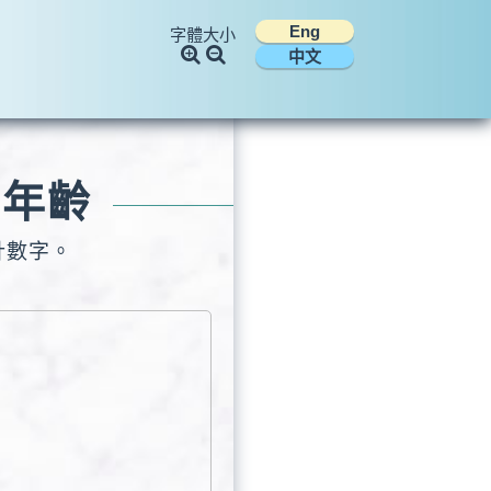
Eng
字體大小
中文
有年齡
計數字。