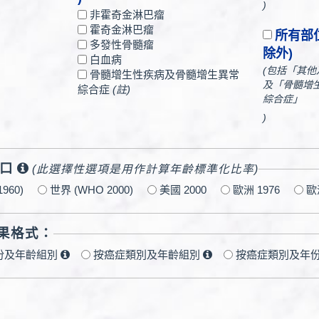
)
非霍奇金淋巴瘤
霍奇金淋巴瘤
所有部
多發性骨髓瘤
除外)
白血病
(包括「其
骨髓增生性疾病及骨髓增生異常
及「骨髓增
綜合症
(註)
綜合症」
)
口
(此選擇性選項是用作計算年齡標準化比率)
 1960)
世界 (WHO 2000)
美國 2000
歐洲 1976
歐洲
果格式：
份及年齡組別
按癌症類別及年齡組別
按癌症類別及年