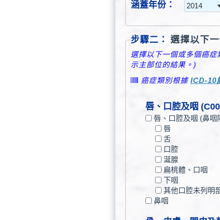
涵蓋年份：
選擇以下一
步驟二：
選擇以下一個或多個癌症類
示主部位的結果。)
癌症類別根據
ICD-1
唇、口腔及咽 (C00-
唇、口腔及咽 (鼻咽
唇
舌
口腔
涎腺
扁桃體、口咽
下咽
其他口腔未列明
鼻咽