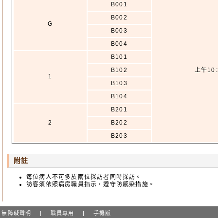
B001
B002
G
B003
B004
B101
B102
上午10:
1
B103
B104
B201
2
B202
B203
附註
每位病人不可多於兩位探訪者同時探訪。
訪客須依照病房職員指示，遵守防感染措施。
無障礙聲明
|
職員專用
|
手機版