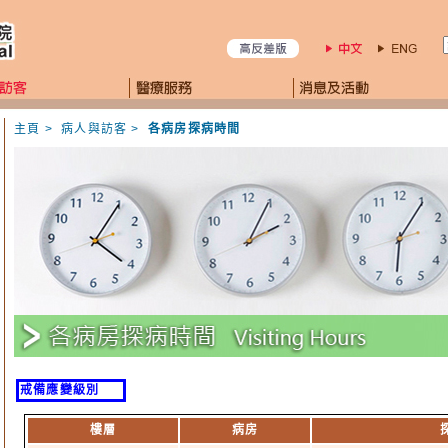
主頁
>
病人與訪客
>
各病房探病時間
戒備應變級別
樓層
病房