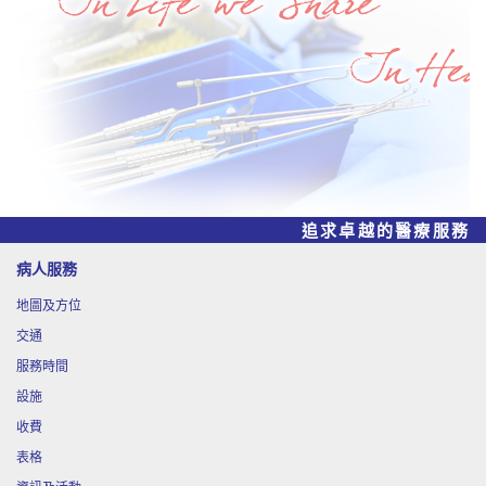
訊篇
8月
"Art Like" 自療工作坊 - 【花間靜語】永生
17
花創作
8月
啟德醫院服務簡介講座 X HA Go工作坊
20
追求卓越的醫療服務
8月
啟德醫院服務簡介講座 X HA Go工作坊
25
病人服務
地圖及方位
9月
茶禪
3
交通
服務時間
設施
9月
治癌須知(網上講座)
5
收費
表格