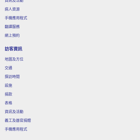
資訊及活動
9月
「藥補不如食補-秋冬養生」中醫講座
12
病人資源
手機應用程式
9月
認知障礙症照顧者支援平台︰就嚟透啖氣
翻譯服務
12
都難…(照顧者身心健康)
網上預約
訪客資訊
9月
「心靈點滴---滴膠創作」工作坊
17
地圖及方位
交通
9月
放射治療講座( 網上講座)
探訪時間
17
設施
捐款
10月
「治療期間的營養飲食」講座
10
表格
資訊及活動
義工及器官捐贈
11月
網上癌症專題講座：癌症治療後的中醫保
16
手機應用程式
健