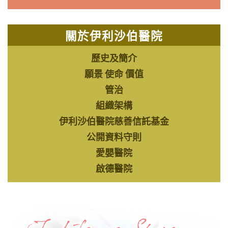
8月
網上癌症專題講座：愛要及時：「不留遺
1
憾」的生死對話
關於伊利沙伯醫院
8月
認知障礙症照顧者支援平台︰早啲知道就
歷史及簡介
8
好喇﹗(經驗照顧者分享)
願景 使命 價值
管治
8月
趣味手作班 - 從杯到燈─手作質感燈具
10
組織架構
伊利沙伯醫院慈善信託基金
公開資料守則
8月
大笑椅上養生操
13
愛嬰醫院
啟德醫院
8月
趣味手作班 - 蝶古巴特拼貼絹扇
14
8月
中風患者及照顧者支援系列：中風健康資
15