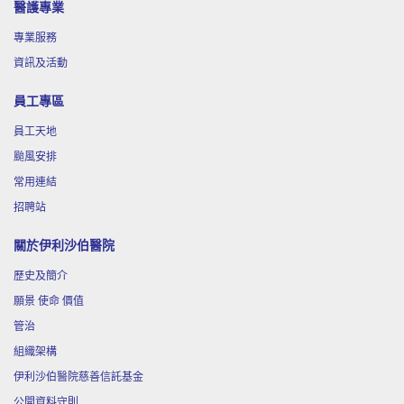
醫護專業
11月
「輕鬆自在浮游花」工作坊
19
專業服務
資訊及活動
11月
「癌症康復階段之飲食宜忌」中醫講座
員工專區
28
員工天地
颱風安排
12月
「心靈點滴---滴膠創作」工作坊
17
常用連結
招聘站
關於伊利沙伯醫院
歷史及簡介
願景 使命 價值
管治
組織架構
伊利沙伯醫院慈善信託基金
公開資料守則