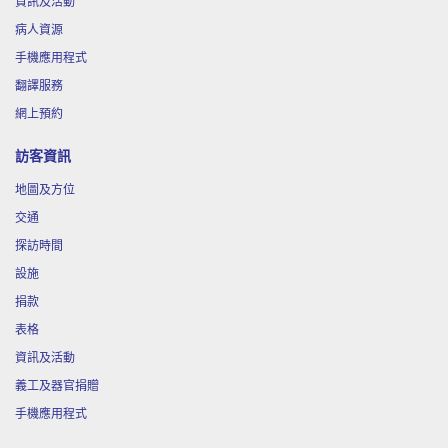
資訊及活動
9月
「藥補不如食補-秋冬養生」中醫講座
12
病人資源
手機應用程式
9月
認知障礙症照顧者支援平台︰就嚟透啖氣
翻譯服務
12
都難…(照顧者身心健康)
網上預約
訪客資訊
9月
「心靈點滴---滴膠創作」工作坊
17
地圖及方位
交通
9月
放射治療講座( 網上講座)
探訪時間
17
設施
捐款
10月
「治療期間的營養飲食」講座
10
表格
資訊及活動
義工及器官捐贈
11月
網上癌症專題講座：癌症治療後的中醫保
16
手機應用程式
健