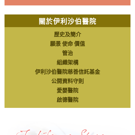
8月
網上癌症專題講座：愛要及時：「不留遺
1
憾」的生死對話
關於伊利沙伯醫院
8月
認知障礙症照顧者支援平台︰早啲知道就
歷史及簡介
8
好喇﹗(經驗照顧者分享)
願景 使命 價值
管治
8月
趣味手作班 - 從杯到燈─手作質感燈具
10
組織架構
伊利沙伯醫院慈善信託基金
公開資料守則
8月
大笑椅上養生操
13
愛嬰醫院
啟德醫院
8月
趣味手作班 - 蝶古巴特拼貼絹扇
14
8月
中風患者及照顧者支援系列：中風健康資
15