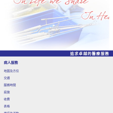
訊篇
8月
"Art Like" 自療工作坊 - 【花間靜語】永生
17
花創作
8月
啟德醫院服務簡介講座 X HA Go工作坊
20
追求卓越的醫療服務
8月
啟德醫院服務簡介講座 X HA Go工作坊
25
病人服務
地圖及方位
9月
茶禪
3
交通
服務時間
設施
9月
治癌須知(網上講座)
5
收費
表格