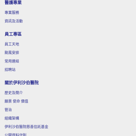
醫護專業
11月
「輕鬆自在浮游花」工作坊
19
專業服務
資訊及活動
11月
「癌症康復階段之飲食宜忌」中醫講座
員工專區
28
員工天地
颱風安排
12月
「心靈點滴---滴膠創作」工作坊
17
常用連結
招聘站
關於伊利沙伯醫院
歷史及簡介
願景 使命 價值
管治
組織架構
伊利沙伯醫院慈善信託基金
公開資料守則