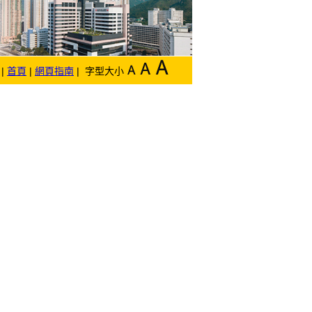
|
首頁
|
網頁指南
| 字型大小