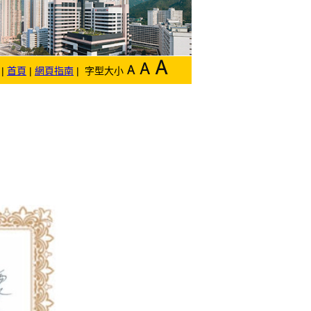
|
首頁
|
網頁指南
| 字型大小