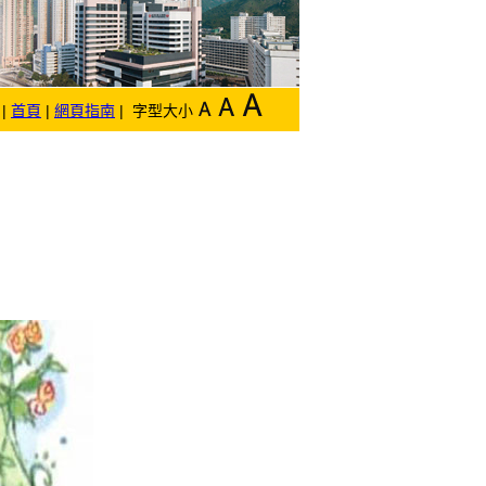
|
首頁
|
網頁指南
| 字型大小