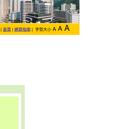
|
首頁
|
網頁指南
| 字型大小