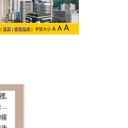
|
首頁
|
網頁指南
| 字型大小