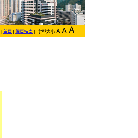
|
首頁
|
網頁指南
| 字型大小