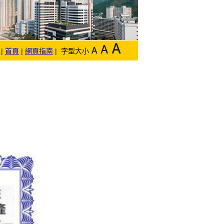
|
首頁
|
網頁指南
| 字型大小