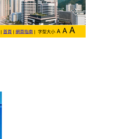
|
首頁
|
網頁指南
| 字型大小