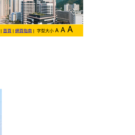
|
首頁
|
網頁指南
| 字型大小