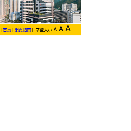
|
首頁
|
網頁指南
| 字型大小