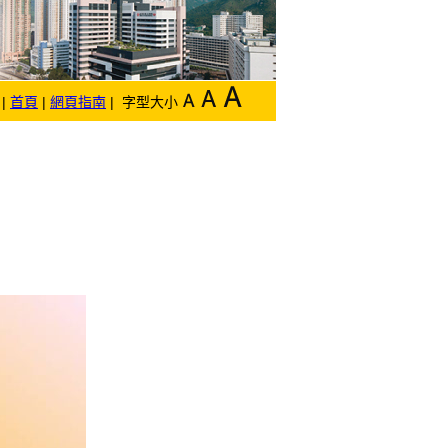
|
首頁
|
網頁指南
| 字型大小