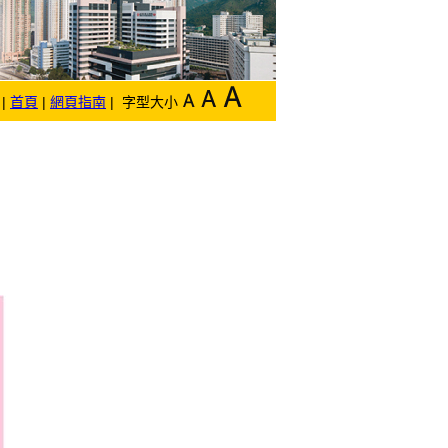
|
首頁
|
網頁指南
| 字型大小