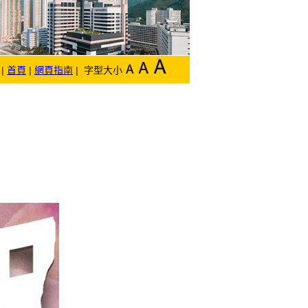
|
首頁
|
網頁指南
| 字型大小