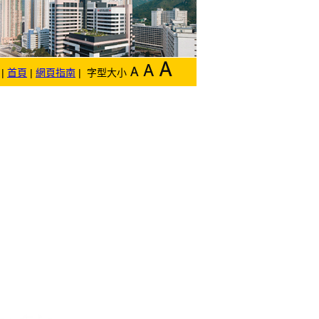
|
首頁
|
網頁指南
| 字型大小