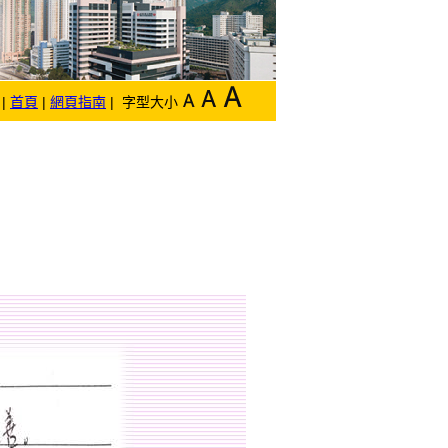
|
首頁
|
網頁指南
| 字型大小