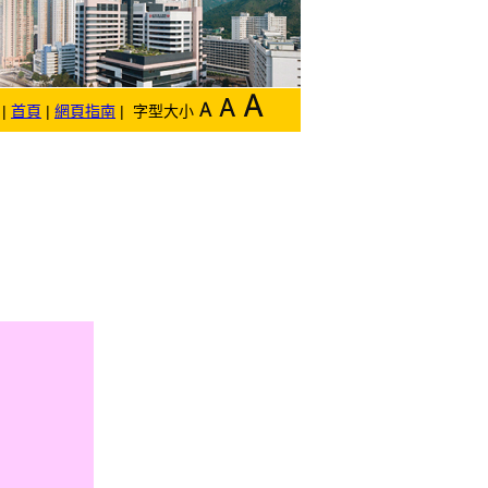
|
首頁
|
網頁指南
| 字型大小