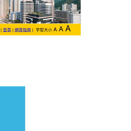
|
首頁
|
網頁指南
| 字型大小