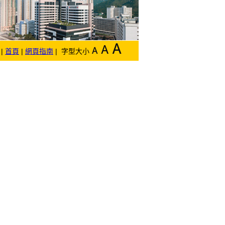
|
首頁
|
網頁指南
| 字型大小