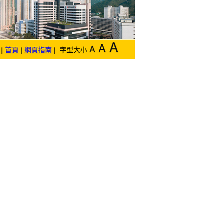
|
首頁
|
網頁指南
| 字型大小