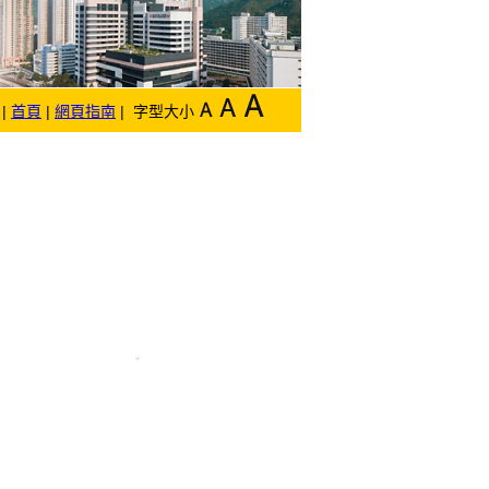
|
首頁
|
網頁指南
| 字型大小