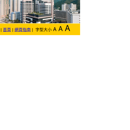
|
首頁
|
網頁指南
| 字型大小