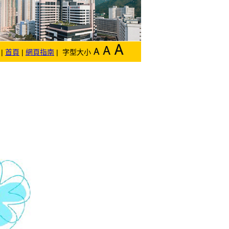
|
首頁
|
網頁指南
| 字型大小