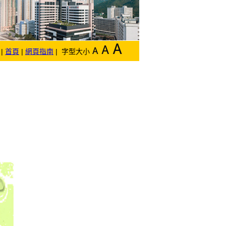
|
首頁
|
網頁指南
| 字型大小