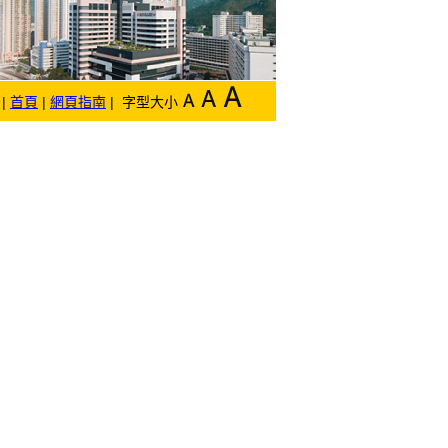
|
首頁
|
網頁指南
| 字型大小