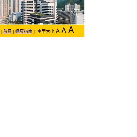
|
首頁
|
網頁指南
| 字型大小