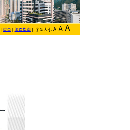
|
首頁
|
網頁指南
| 字型大小