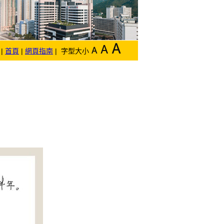
|
首頁
|
網頁指南
| 字型大小