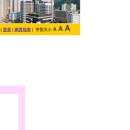
|
首頁
|
網頁指南
| 字型大小