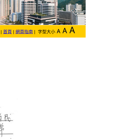
|
首頁
|
網頁指南
| 字型大小