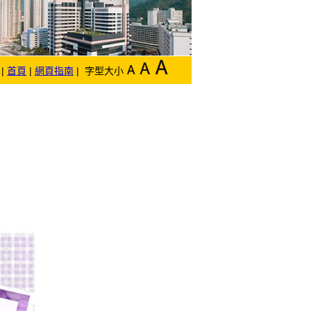
|
首頁
|
網頁指南
| 字型大小