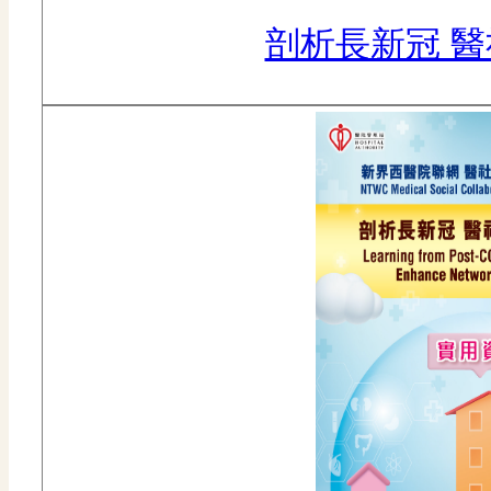
剖析長新冠 