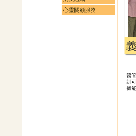
心靈關顧服務
醫
訓
擔