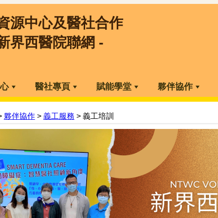
資源中心及醫社合作
 新界西醫院聯網 -
心
醫社專頁
賦能學堂
夥伴協作
>
夥伴協作
>
義工服務
> 義工培訓