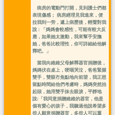
病房的電動門打開，見到護士們都
表現傷感； 病房經理見我進來，便
拉我到一旁，遞上病歷後，輕聲對我
說 : 「媽媽會較感性，可能有較大反
應，如果她太激動，我來幫手安撫
她，爸爸比較理性，你可詳細給他解
釋吧。」
當我向維維父母解釋器官捐贈後，
媽媽伏在桌上，哽咽哭泣，爸爸緊握
雙手，雙眼冇焦點地向前望，我正想
留點時間給他們考慮時，媽媽突然抬
起頭，她用雙手抹去眼淚，平靜地
說:「我同意捐贈維維的器官，他是
個有愛心的孩子，我聽過他說希望多
些人願意捐贈器官，多些人可以重