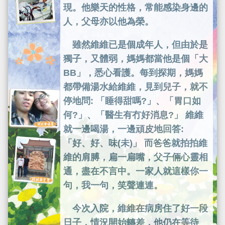
現。他樂天的性格，常能感染身邊的
人，父母亦以他為榮。
雖然維維已是個成年人，但由於是
獨子，又體弱，媽媽都當他是個「大
BB」，悉心看護。每到探期，媽媽
都帶備湯水給維維，見到兒子，就不
停地問: 「睡得甜嗎?」、「胃口如
何?」、「醫生有冇好消息?」 維維
就一邊喝湯，一邊頑皮地回答:
「好、好、味(未)」 而爸爸就拍拍維
維的肩膊，扁一扁嘴，父子倆心靈相
通，盡在不言中。一家人就這樣你一
句，我一句，笑聲連連。
今次入院，維維在病房住了好一段
日子，情況開始轉差，他仍在等待