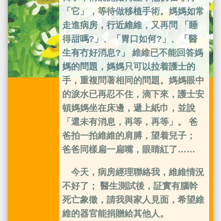
「它」，等待做移植手術。媽媽如常
走進病房，行近維維，又再問 「睡
得甜嗎?」、「胃口如何?」、「醫
生有冇好消息?」 維維已不能回答媽
媽的問題，媽媽只可以拉着護士的
手，重複問著相同的問題。媽媽眼中
的淚水已再忍不住，滴下來，護士安
頓媽媽坐在床邊，遞上紙巾，並說
「還未有消息，再等，再等」。 爸
爸拍一拍維維的肩膊，望着兒子；
爸爸同樣扁一扁嘴，眼睛紅了……
今天，病房經理聯絡我，維維情況
不好了； 醫生測試後，証實有腦幹
死亡象徵，請我與家人見面，希望維
維的器官能捐贈給其他人。