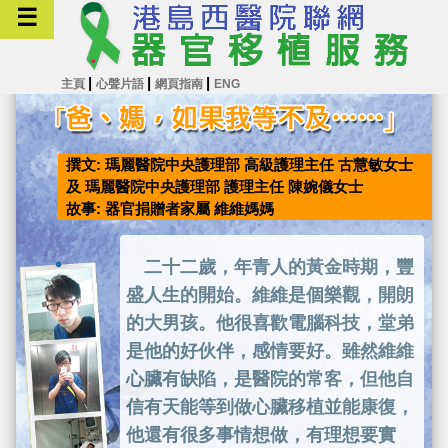
☰
|
|
|
主頁
心聲片語
網頁指南
ENG
撰文: 瑪麗醫院中央護理部 高級護理主任 古慧敏女士
及 瑪麗醫院中央護理部 護理主任 陳婉儀女士
故事: 器官捐贈者家屬 維維媽媽
二十二歲，年青人的黃金時期，豐
盛人生的開始。維維是個樂觀，開朗
的大男孩。他很喜歡電腦科技，堂弟
是他的好伙伴，感情要好。雖然維維
心臟有缺陷，是醫院的常客，但他自
信有天能等到做心臟移植並能康復，
他還有很多事情想做，有理想要實