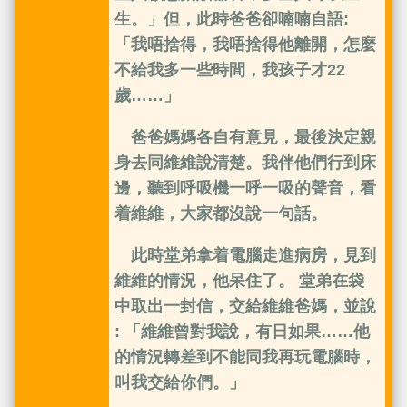
生。」但，此時爸爸卻喃喃自語:
「我唔捨得，我唔捨得他離開，怎麼
不給我多一些時間，我孩子才22
歲……」
爸爸媽媽各自有意見，最後決定親
身去同維維說清楚。我伴他們行到床
邊，聽到呼吸機一呼一吸的聲音，看
着維維，大家都沒說一句話。
此時堂弟拿着電腦走進病房，見到
維維的情況，他呆住了。 堂弟在袋
中取出一封信，交給維維爸媽，並說
: 「維維曾對我說，有日如果……他
的情況轉差到不能同我再玩電腦時，
叫我交給你們。」