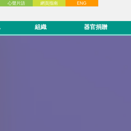
心聲片語
網頁指南
ENG
胞
組織
器官捐贈