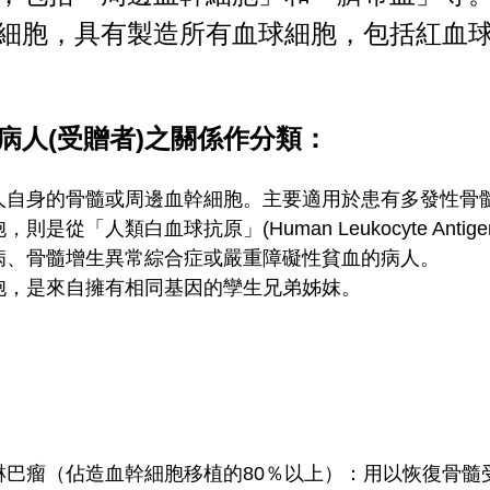
細胞，具有製造所有血球細胞，包括紅血
病人(受贈者)之關係作分類：
人自身的骨髓或周邊血幹細胞。主要適用於患有多發性骨
從「人類白血球抗原」(Human Leukocyte Antig
病、骨髓增生異常綜合症或嚴重障礙性貧血的病人。
胞，是來自擁有相同基因的孿生兄弟姊妺。
淋巴瘤（佔造血幹細胞移植的80％以上）：用以恢復骨髓