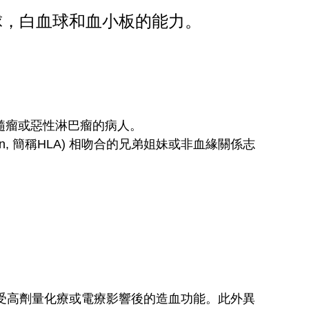
球，白血球和血小板的能力。
髓瘤或惡性淋巴瘤的病人。
en, 簡稱HLA) 相吻合的兄弟姐妹或非血緣關係志
受高劑量化療或電療影響後的造血功能。此外異