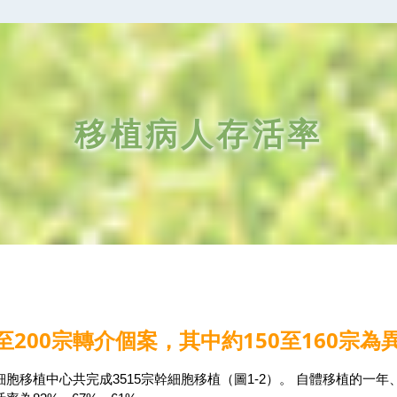
移植病人存活率
200宗轉介個案，其中約150至160宗為
植中心共完成3515宗幹細胞移植（圖1-2）。 自體移植的一年、三