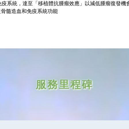
免疫系統，達至「移植體抗腫瘤效應」以減低腫瘤復發機
恢復骨髓造血和免疫系統功能
服務里程碑