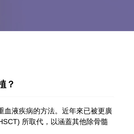
植？
病及其他嚴重血液疾病的方法。近年來已被更廣
, 簡稱 HSCT) 所取代，以涵蓋其他除骨髓
。