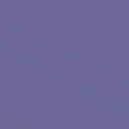
互
率
助
組
織