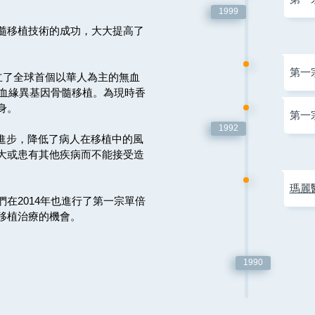
1999
髓移植技術的成功，大大提高了
第一
成立了全球首個以華人為主的無血
非血緣異基因骨髓移植。為現時香
身。
第一
1992
的進步，降低了病人在移植中的風
大或患有其他疾病而不能接受造
瑪麗
在2014年也進行了第一宗單倍
移植治療的機會。
1990