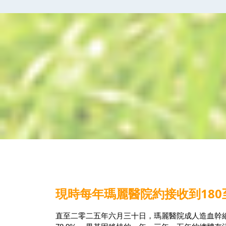
現時每年瑪麗醫院約接收到180至
直至二零二五年六月三十日，瑪麗醫院成人造血幹細胞移