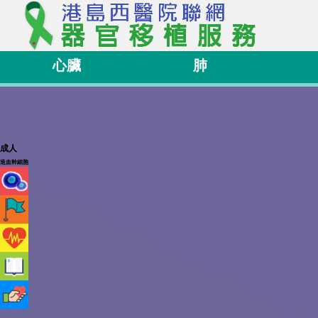
心臟
肺
成人
造血幹細胞
關
於
服
我
務
們
移
里
植
程
相
病
碑
關
人
病
資
存
人
訊
活