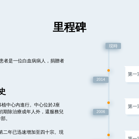
里程碑
現時
。患者是一位白血病病人，捐贈者
第一
2014
史
移植中心內進行。中心位於J座
第一
初期除治療成年人外，還服務兒
2006
診部。
第二年已迅速增加至四十宗。現
第一