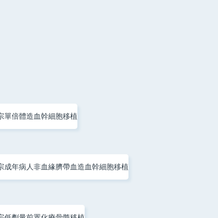
宗單倍體造血幹細胞移植
宗成年病人非血緣臍帶血造血幹細胞移植
宗低劑量前置化療骨髓移植