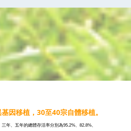
異基因移植，30至40宗自體移植。
年、五年的總體存活率分別為95.2%、82.8%、